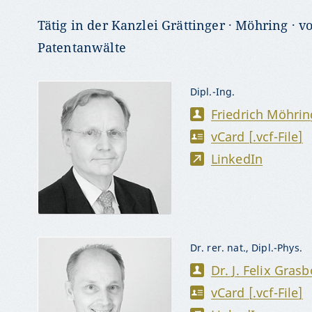
Tätig in der Kanzlei Grättinger · Möhring · 
Patentanwälte
Dipl.-Ing.
Friedrich Möhrin
vCard [.vcf-File]
LinkedIn
Dr. rer. nat., Dipl.-Phys.
Dr. J. Felix Gras
vCard [.vcf-File]