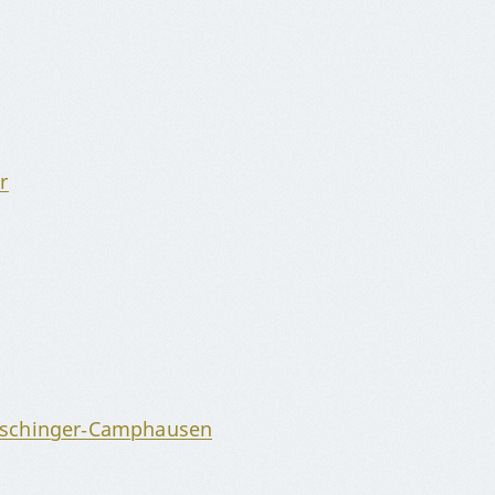
r
oschinger‑Camphausen